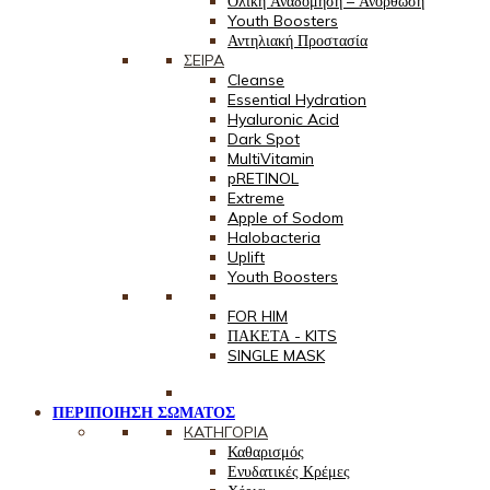
Ολική Αναδόμηση – Ανόρθωση
Youth Boosters
Αντηλιακή Προστασία
ΣEIPA
Cleanse
Essential Hydration
Hyaluronic Acid
Dark Spot
MultiVitamin
pRETINOL
Extreme
Apple of Sodom
Halobacteria
Uplift
Youth Boosters
FOR HIM
ΠΑΚΕΤΑ - KITS
SINGLE MASK
ΠΕΡΙΠΟΙΗΣΗ ΣΩΜΑΤΟΣ
КАТНГОРІА
Καθαρισμός
Ενυδατικές Κρέμες