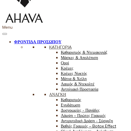
Menu
ΦΡΟΝΤΙΔΑ ΠΡΟΣΩΠΟΥ
КАТНГОРІА
Καθαρισμός & Ντεμακιγιάζ
Μάσκες & Απολέπιση
Οροί
Κρέμες
Κρέμες Νυκτός
Μάτια & Χείλη
Λαιμός & Ντεκολτέ
Αντηλιακή Προστασία
ΑΝΑΓΚΗ
Καθαρισμός
Ενυδάτωση
Δυσχρωμίες - Πανάδες
Λάμψη – Πρώτες Γραμμές
Αντιρυτιδική Δράση - Σύσφιξη
Βαθιές Γραμμές – Botox Effect