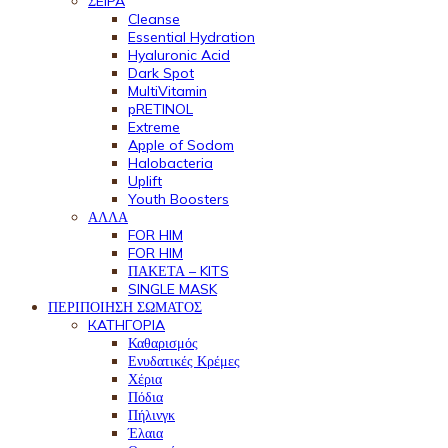
ΣEIPA
Cleanse
Essential Hydration
Hyaluronic Acid
Dark Spot
MultiVitamin
pRETINOL
Extreme
Apple of Sodom
Halobacteria
Uplift
Youth Boosters
ΑΛΛΑ
FOR HIM
FOR HIM
ΠΑΚΕΤΑ – KITS
SINGLE MASK
ΠΕΡΙΠΟΙΗΣΗ ΣΩΜΑΤΟΣ
КАТНГОРІА
Καθαρισμός
Ενυδατικές Κρέμες
Χέρια
Πόδια
Πήλινγκ
Έλαια