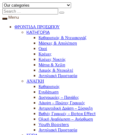
Menu
ΦΡΟΝΤΙΔΑ ΠΡΟΣΩΠΟΥ
КАТНГОРІА
Καθαρισμός & Ντεμακιγιάζ
Μάσκες & Απολέπιση
Οροί
Κρέμες
Κρέμες Νυκτός
Μάτια & Χείλη
Λαιμός & Ντεκολτέ
Αντηλιακή Προστασία
ΑΝΑΓΚΗ
Καθαρισμός
Ενυδάτωση
Δυσχρωμίες – Πανάδες
Λάμψη – Πρώτες Γραμμές
Αντιρυτιδική Δράση – Σύσφιξη
Βαθιές Γραμμές – Botox Effect
Ολική Αναδόμηση – Ανόρθωση
Youth Boosters
Αντηλιακή Προστασία