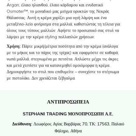
Argan, έλαιο ηλιανθού, έλαιο κάρδαμου και ενυδατικό
Osmoter™, το μοναδικό μας μείγμα ορυκτών της Νεκράς
Θάλασσας. Αυτή η κρέμα χαρίζει μια υγιή λάμψη και ένα
μεταξένιο-λείο φινίρισμα στα μαλλιά, καθιστώντας τη τέλεια για
όλους τους τύπους μαλλιών. Αφήστε το προσωπικό σας στυλ να
λάμψει με την κρέμα styling πολλαπλών χρήσεων.
Χρήση:
Πάρτε μικρή/μέτρια ποσότητα από την κρέμα (ανάλογα
με το μήκος και το πάχος της τρίχας) και εφαρμόστε σε καθαρά,
νωπά μαλλιά, στεγνωμένα με πετσέτα. Απλώστε μέχρι τις άκρες
και μετά χτενίστε για να κατανεμηθεί ομοιόμορφα η κρέμα.
Δημιουργήστε το στυλ που επιθυμείτε – συνεχίστε το στέγνωμα
με πιστολάκι. Δεν χρειάζεται ξέβγαλμα.
ΑΝΤΙΠΡΟΣΩΠΕΙΑ
STEPHANI TRADING ΜΟΝΟΠΡΟΣΩΠΗ Α.Ε.
Διεύθυνση:
Λεωφόρος Αγίας Βαρβάρας 70, ΤΚ: 17563, Παλαιό
Φάληρο, Αθήνα