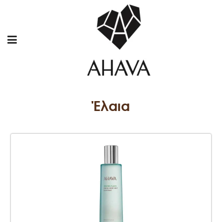
Έλαια